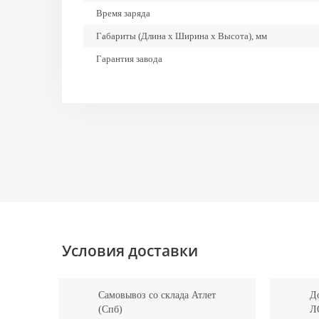
Время заряда
Габариты (Длина х Ширина х Высота), мм
Гарантия завода
Глубина разряда
Залив дистиллированной воды
Ресурс циклов
Тип аккумулятора
Условия доставки
Самовывоз со склада Атлет
До
(Спб)
Л