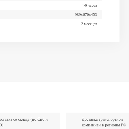
4-6 часов
989x670x453
12 месяцев
80%
1 раз в неделю
1500
Обслуживаемая
ставка со склада (по Спб и
Доставка транспортной
О)
компанией в регионы РФ