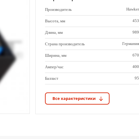
Hawker
Производитель
453
Высота, мм
989
Длина, мм
Германия
Страна производитель
670
Ширина, мм
400
Ампер/час
95
Балласт
744
Вес аккумулятора, кг
Все характеристики
48
Вольт
4-6 часов
Время заряда
4-6 часов
Время заряда
989x670x453
Габариты (Длина х Ширина