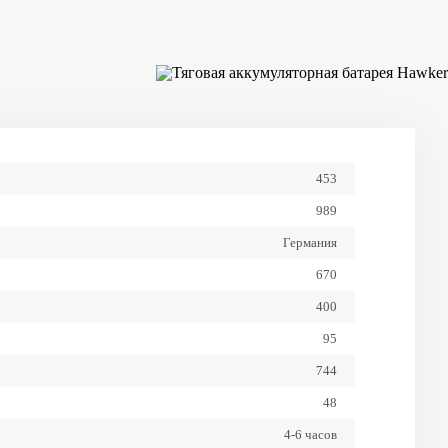
х Высота), мм
12 месяцев
Гарантия завода
80%
Глубина разряда
1 раз в неделю
Залив дистиллированной
воды
453
1500
Ресурс циклов
989
Обслуживаемая
Тип аккумулятора
Германия
670
400
95
744
48
4-6 часов