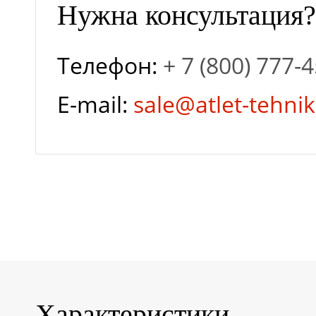
мм
Нужна консультация?
Телефон:
+ 7 (800) 777-
Гарантия завода
E-mail:
sale@atlet-tehnik
Глубина разряда
Залив
дистиллированной
воды
Характеристики