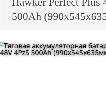
Hawker Perfect Plus
500Ah (990x545x635