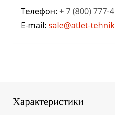
Телефон:
+ 7 (800) 777-
Гарантия завода
E-mail:
sale@atlet-tehnik
Глубина разряда
Залив
дистиллированной
воды
Характеристики