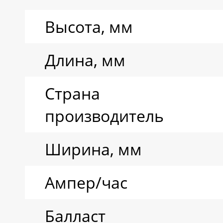
воды
Высота, мм
Ресурс циклов
Длина, мм
Тип аккумулятора
Страна
производитель
Ширина, мм
Ампер/час
Балласт