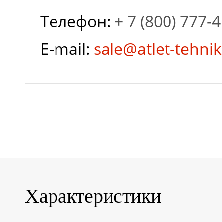
Телефон:
+ 7 (800) 777-
мм
E-mail:
sale@atlet-tehnik
Гарантия завода
Глубина разряда
Залив
дистиллированной
Характеристики