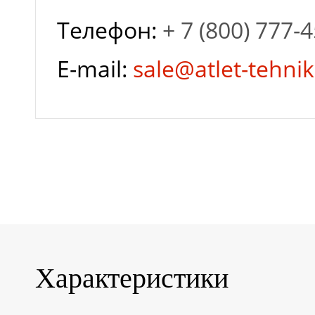
Телефон:
+ 7 (800) 777-
мм
E-mail:
sale@atlet-tehnik
Гарантия завода
Глубина разряда
Залив
дистиллированной
Характеристики