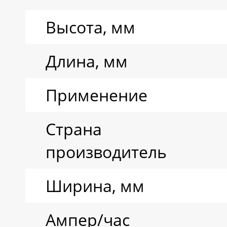
воды
Высота, мм
Ресурс циклов
Длина, мм
Тип аккумулятора
Применение
Страна
производитель
Ширина, мм
Ампер/час