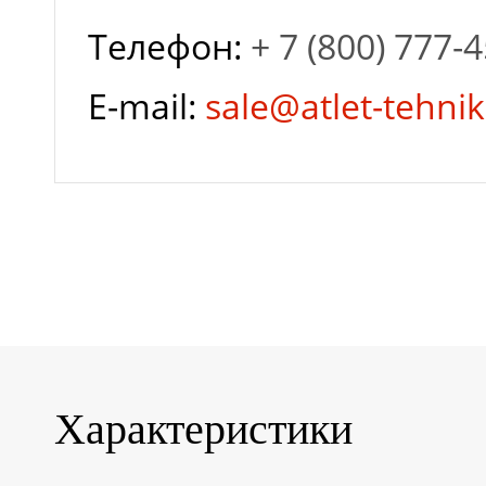
Телефон:
+ 7 (800) 777-
Гарантия завода
E-mail:
sale@atlet-tehnik
Глубина разряда
Залив
дистиллированной
воды
Характеристики