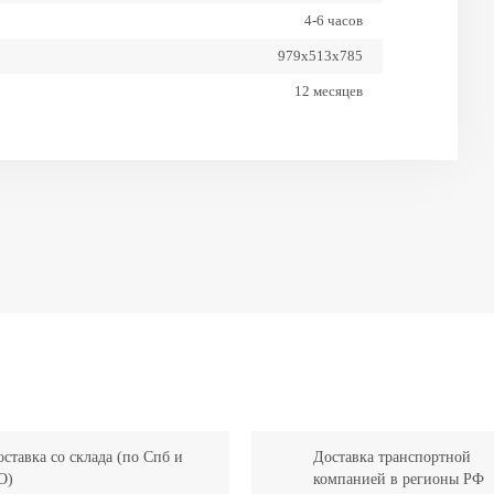
4-6 часов
979x513x785
12 месяцев
80%
1 раз в неделю
1500
Обслуживаемая
ставка со склада (по Спб и
Доставка транспортной
О)
компанией в регионы РФ