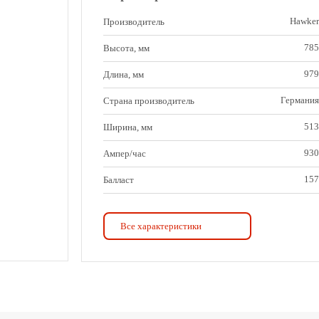
Hawker
Производитель
785
Высота, мм
979
Длина, мм
Германия
Страна производитель
513
Ширина, мм
930
Ампер/час
157
Балласт
1182
Вес аккумулятора, кг
Все характеристики
36
Вольт
4-6 часов
Время заряда
4-6 часов
Время заряда
979x513x785
Габариты (Длина х Ширина