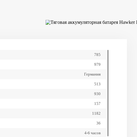
х Высота), мм
12 месяцев
Гарантия завода
80%
Глубина разряда
1 раз в неделю
Залив дистиллированной
воды
785
1500
Ресурс циклов
979
Обслуживаемая
Тип аккумулятора
Германия
513
930
157
1182
36
4-6 часов