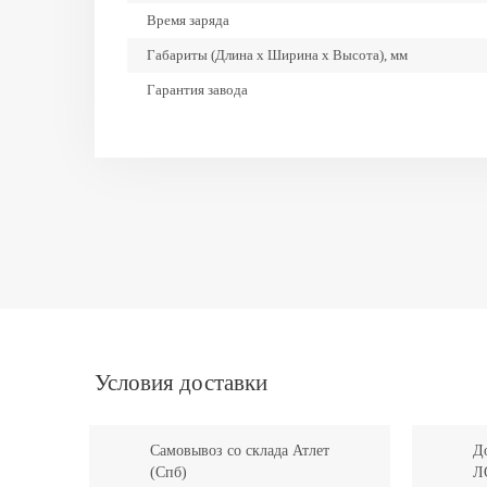
Время заряда
Габариты (Длина х Ширина х Высота), мм
Гарантия завода
Глубина разряда
Залив дистиллированной воды
Ресурс циклов
Тип аккумулятора
Условия доставки
Самовывоз со склада Атлет
До
(Спб)
Л