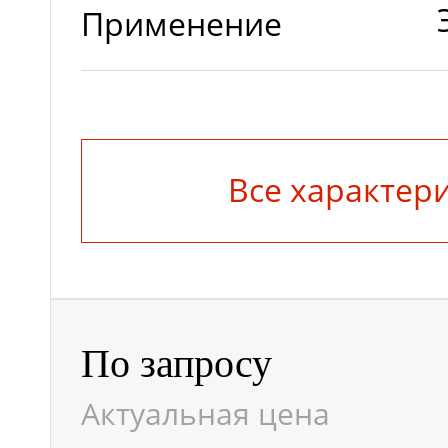
Применение
Страна
производитель
Все характер
Ширина, мм
Ампер/час
По запросу
Актуальная цена