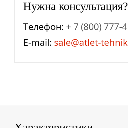
Нужна консультация?
Ширина х Высота),
Телефон:
+ 7 (800) 777-
мм
E-mail:
sale@atlet-tehnik
Гарантия завода
Глубина разряда
Залив
дистиллированной
Характеристики