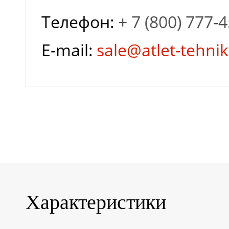
Телефон:
+ 7 (800) 777-
Гарантия завода
E-mail:
sale@atlet-tehnik
Глубина разряда
Залив
дистиллированной
воды
Характеристики