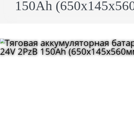
150Ah (650x145x560