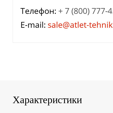
Телефон:
+ 7 (800) 777-
Гарантия завода
E-mail:
sale@atlet-tehnik
Глубина разряда
Залив
дистиллированной
воды
Характеристики