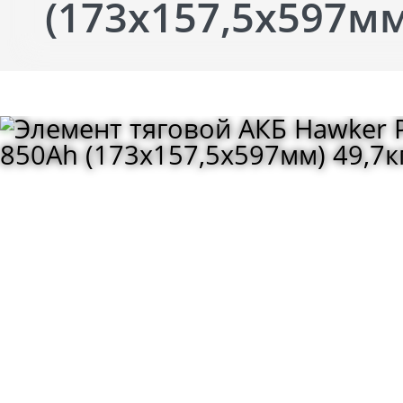
(173x157,5x597мм