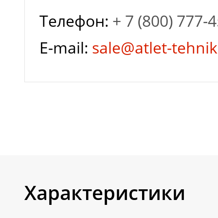
Телефон:
+ 7 (800) 777-
Гарантия завода
E-mail:
sale@atlet-tehnik
Глубина разряда
Залив
дистиллированной
воды
Характеристики